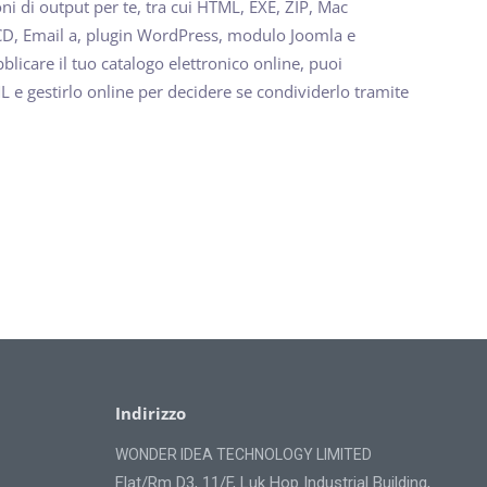
oni di output per te, tra cui HTML, EXE, ZIP, Mac
 CD, Email a, plugin WordPress, modulo Joomla e
licare il tuo catalogo elettronico online, puoi
 e gestirlo online per decidere se condividerlo tramite
Indirizzo
WONDER IDEA TECHNOLOGY LIMITED
Flat/Rm D3, 11/F, Luk Hop Industrial Building,