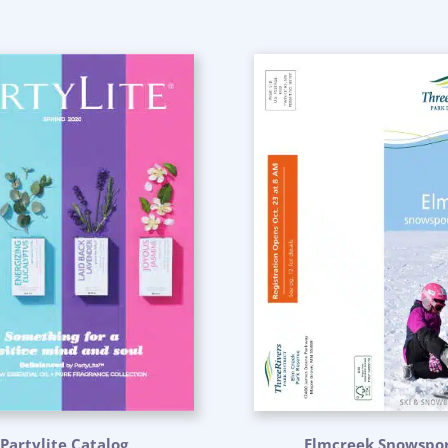
Partylite Catalog
Elmcreek Snowspor