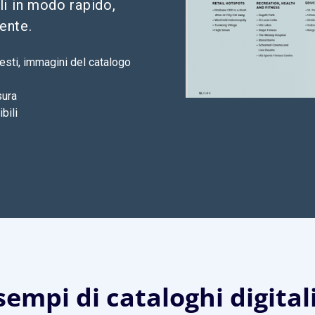
li in modo rapido,
ente.
testi, immagini del catalogo
sura
bili
sempi di cataloghi digitali