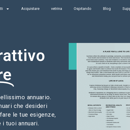
ti
Acquistare
vetrina
Ospitando
Blog
Sup
rattivo
re
llissimo annuario.
nuari che desideri
fare le tue esigenze,
 i tuoi annuari.