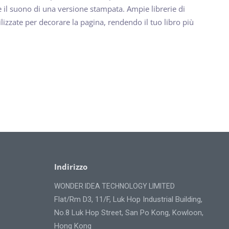
 il suono di una versione stampata. Ampie librerie di
ilizzate per decorare la pagina, rendendo il tuo libro più
Indirizzo
WONDER IDEA TECHNOLOGY LIMITED
Flat/Rm D3, 11/F, Luk Hop Industrial Building,
No.8 Luk Hop Street, San Po Kong, Kowloon,
Hong Kong