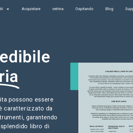
ti
Acquistare
vetrina
Ospitando
Blog
Sup
edibile
ria
 vita possono essere
 è caratterizzato da
 strumenti, garantendo
 splendido libro di