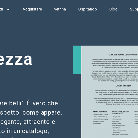
ti
Acquistare
vetrina
Ospitando
Blog
Sup
ezza
re belli". È vero che
aspetto: come appare,
legante, attraente e
to in un catalogo,